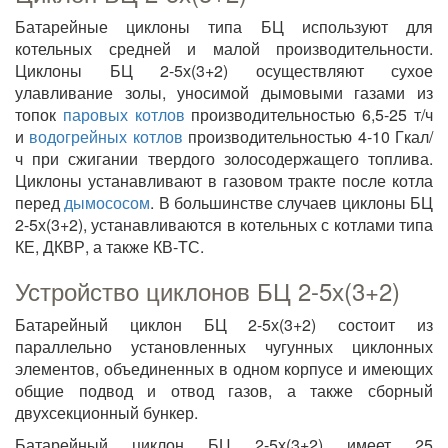
Батарейные циклоны типа БЦ используют для
котельных средней и малой производительности.
Циклоны БЦ 2-5х(3+2) осуществляют сухое
улавливание золы, уносимой дымовыми газами из
топок
паровых котлов
производительностью 6,5-25 т/ч
и
водогрейных котлов
производительностью 4-10 Гкал/
ч при сжигании твердого золосодержащего топлива.
Циклоны устанавливают в газовом тракте после котла
перед
дымососом
. В большинстве случаев циклоны БЦ
2-5х(3+2), устанавливаются в котельных с котлами типа
КЕ, ДКВР, а также КВ-ТС.
Устройство циклонов БЦ 2-5х(3+2)
Батарейный циклон БЦ 2-5х(3+2) состоит из
параллельно установленных чугунных циклонных
элементов, объединенных в одном корпусе и имеющих
общие подвод и отвод газов, а также сборный
двухсекционный бункер.
Батарейный циклон БЦ 2-5х(3+2) имеет 25