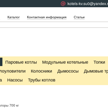
kotels-kv.su0@yandex.
я
Каталог
Контактная информация
Статьи
Паровые котлы
Модульные котельные
Топки
лоуловители
Колосники
Дымососы
Дымовые т
а
Насосы
Трубы котлов
торы 700 кг