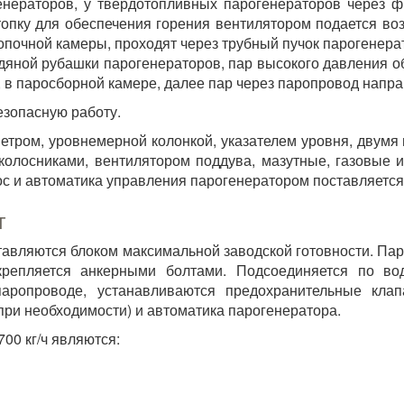
енераторов, у твердотопливных парогенераторов через ф
в топку для обеспечения горения вентилятором подается во
опочной камеры, проходят через трубный пучок парогенерат
дяной рубашки парогенераторов, пар высокого давления о
, в паросборной камере, далее пар через паропровод напра
езопасную работу.
етром, уровнемерной колонкой, указателем уровня, двум
колосниками, вентилятором поддува, мазутные, газовые и
ос и автоматика управления парогенератором поставляется
г
авляются блоком максимальной заводской готовности. Па
крепляется анкерными болтами. Подсоединяется по вод
ропроводе, устанавливаются предохранительные клап
при необходимости) и автоматика парогенератора.
00 кг/ч являются: