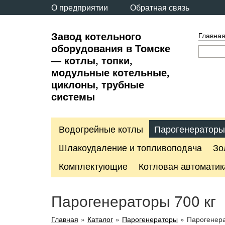
О предприятии
Обратная связь
Завод котельного
Главна
оборудования в Томске
— котлы, топки,
модульные котельные,
циклоны, трубные
системы
Водогрейные котлы
Парогенераторы
Шлакоудаление и топливоподача
Зо
Комплектующие
Котловая автоматик
Парогенераторы 700 кг
Главная
»
Каталог
»
Парогенераторы
»
Парогенера