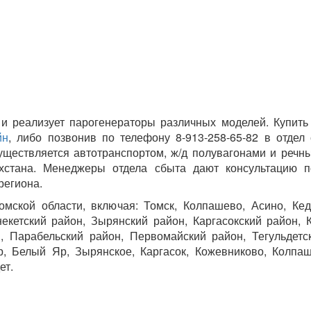
 и реализует парогенераторы различных моделей. Купит
йн
, либо позвонив по телефону 8-913-258-65-82 в отдел
уществляется автотранспортом, ж/д полувагонами и речн
хстана. Менеджеры отдела сбыта дают консультацию 
региона.
мской области, включая: Томск, Колпашево, Асино, Ке
некетский район, Зырянский район, Каргасокский район, 
 Парабельский район, Первомайский район, Тегульдетс
р, Белый Яр, Зырянское, Каргасок, Кожевниково, Колпа
ет.