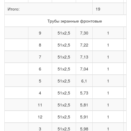
Итого:
19
12
Трубы экранные фронтовые
9
51х2,5
7,30
1
8
51х2,5
7,22
1
7
51х2,5
7,13
1
6
51х2,5
7,04
1
5
51х2,5
6,1
1
4
51х2,5
5,73
1
11
51х2,5
5,81
1
12
51х2,5
5,91
1
3
51х2,5
5,98
1