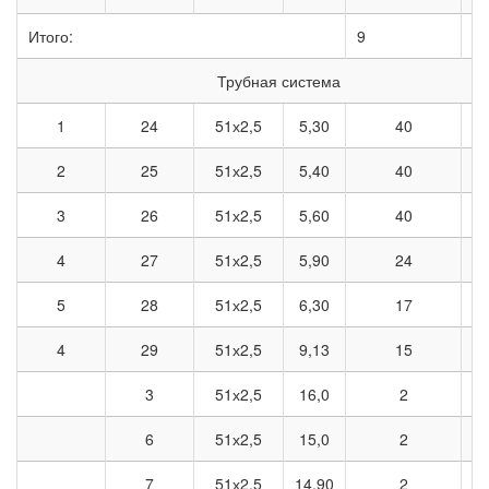
Итого:
9
58
Трубная система
1
24
51х2,5
5,30
40
2
25
51х2,5
5,40
40
3
26
51х2,5
5,60
40
4
27
51х2,5
5,90
24
5
28
51х2,5
6,30
17
4
29
51х2,5
9,13
15
1
3
51х2,5
16,0
2
6
51х2,5
15,0
2
7
51х2,5
14,90
2