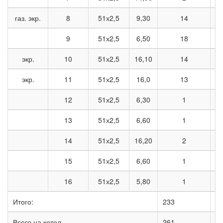
газ. экр.
8
51х2,5
9,30
14
9
51х2,5
6,50
18
экр.
10
51х2,5
16,10
14
экр.
11
51х2,5
16,0
13
12
51х2,5
6,30
1
13
51х2,5
6,60
1
14
51х2,5
16,20
2
15
51х2,5
6,60
1
16
51х2,5
5,80
1
Итого:
233
18
Всего на котел
261
20