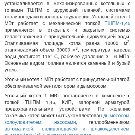
устанавливается в механизированных котельных с
топками ТШПМ с шурующей планкой, системами
топливоподачи и золошлакоудаления. Угольный котел 1
МВт работает с механической топкой
ТШПМ-1,45
применяется в открытых и закрытых системах
теплоснабжения с принудительной циркуляцией воды.
2
Отапливаемая площадь котла равна 10000 м
,
3
отапливаемый объем 30000 м
, температура нагрева
воды достигает 115° С, рабочее давление 3 - 6 МПа.
Основным видом топлива является каменный и бурый
уголь.
Угольный котел 1 МВт работает с принудительной тягой,
обеспечиваемой вентилятором и дымососом.
Угольный котел 1 МВт поставляется в комплекте с
топкой ТШПМ 1,45, КИП, запорной арматурой,
предохранительными устройствами. По желанию
заказчика котел может быть укомплектован
дымососом
,
золоуловителем
,
насосами
, теплообменником,
автоматикой
,
топливоподачей и шлакоудалением
,