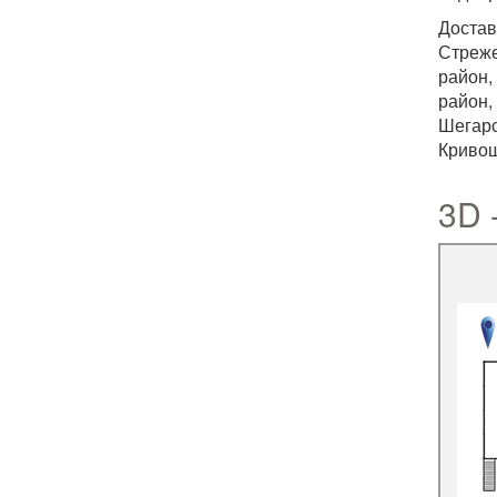
Достав
Стреже
район,
район,
Шегарс
Кривош
3D 