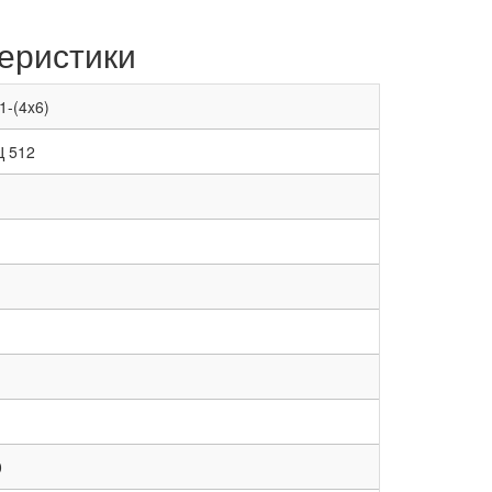
еристики
1-(4x6)
Ц 512
0