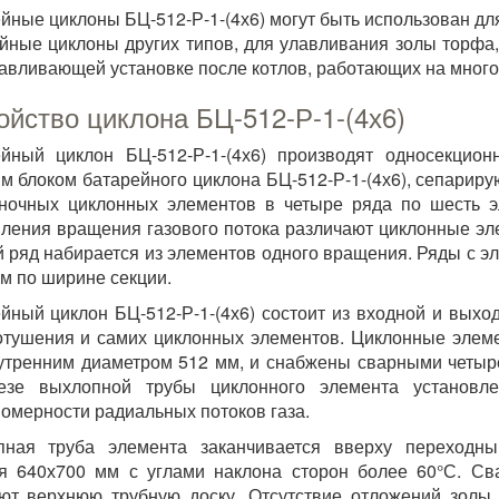
йные циклоны БЦ-512-Р-1-(4х6) могут быть использован д
йные циклоны других типов, для улавливания золы торфа,
авливающей установке после котлов, работающих на много
ойство циклона БЦ-512-Р-1-(4х6)
йный циклон БЦ-512-Р-1-(4х6) производят односекцио
м блоком батарейного циклона БЦ-512-Р-1-(4х6), сепариру
ночных циклонных элементов в четыре ряда по шесть э
ления вращения газового потока различают циклонные эл
 ряд набирается из элементов одного вращения. Ряды с э
ом по ширине секции.
йный циклон БЦ-512-Р-1-(4х6) состоит из входной и выхо
тушения и самих циклонных элементов. Циклонные элеме
утренним диаметром 512 мм, и снабжены сварными четыре
езе выхлопной трубы циклонного элемента установле
омерности радиальных потоков газа.
пная труба элемента заканчивается вверху переходны
я 640х700 мм с углами наклона сторон более 60°С. С
ют верхнюю трубную доску. Отсутствие отложений золы