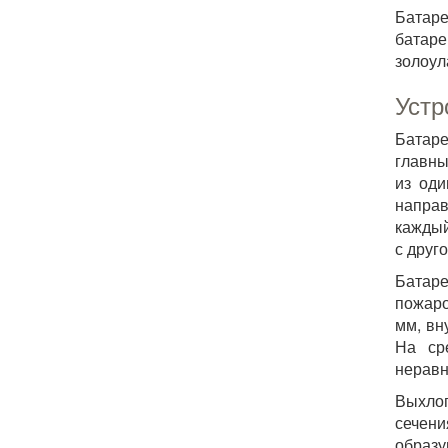
Батаре
батаре
золоул
Устр
Батаре
главны
из оди
направ
каждый
с друг
Батаре
пожаро
мм, вн
На ср
неравн
Выхло
сечени
образу