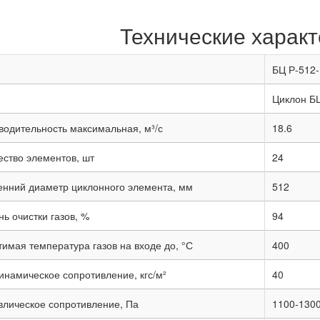
Технические характ
БЦ Р-512-
Циклон Б
водительность максимальная, м³/с
18.6
ество элементов, шт
24
енний диаметр циклонного элемента, мм
512
ь очистки газов, %
94
тимая температура газов на входе до, °С
400
инамическое сопротивление, кгс/м²
40
влическое сопротивление, Па
1100-130