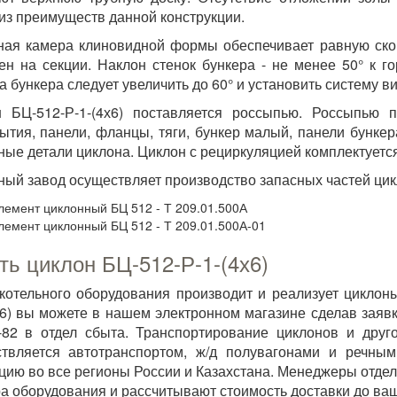
из преимуществ данной конструкции.
ая камера клиновидной формы обеспечивает равную скор
ен на секции. Наклон стенок бункера - не менее 50° к г
а бункера следует увеличить до 60° и установить систему 
 БЦ-512-Р-1-(4х6) поставляется россыпью. Россыпью 
ытия, панели, фланцы, тяги, бункер малый, панели бунке
ные детали циклона. Циклон с рециркуляцией комплектуетс
ный завод осуществляет производство запасных частей цик
лемент циклонный БЦ 512 - Т 209.01.500А
лемент циклонный БЦ 512 - Т 209.01.500А-01
ть циклон БЦ-512-Р-1-(4х6)
котельного оборудования производит и реализует циклон
х6) вы можете в нашем электронном магазине сделав заяв
-82 в отдел сбыта. Транспортирование циклонов и друго
твляется автотранспортом, ж/д полувагонами и речным
цию во все регионы России и Казахстана. Менеджеры отде
а оборудования и рассчитывают стоимость доставки до ваш