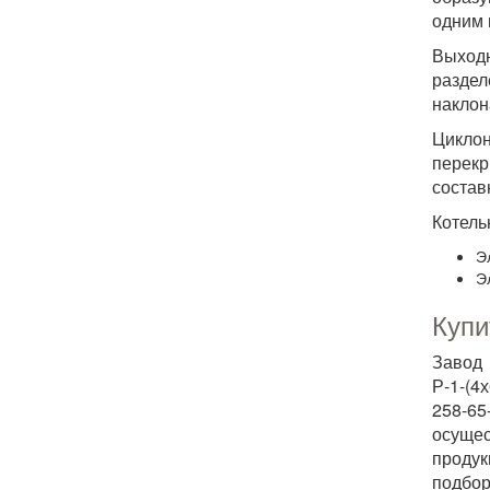
одним 
Выходн
раздел
наклон
Циклон
перекр
состав
Котель
Э
Э
Купи
Завод 
Р-1-(4
258-65
осущес
продук
подбор