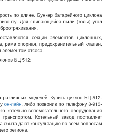
ость по длине. Бункер батарейного циклона
оризонту. Для слипающейся пыли (золы) угол
виброотряхивания.
поставляются секции элементов циклонных,
ра, рама опорная, предохранительный клапан,
я элементом отсоса.
лонов БЦ 512:
ы различных моделей. Купить циклон БЦ-512-
ку
он-лайн
, либо позвонив по телефону 8-913-
го котельно-вспомогательного оборудования
 транспортом. Котельный завод поставляет
ла сбыта дают консультацию по всем вопросам
его региона.