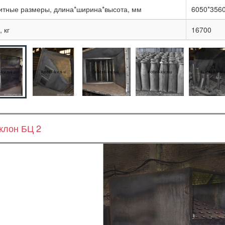
итные размеры, длина*ширина*высота, мм
6050*356
 кг
16700
клон БЦ 2