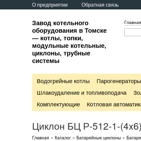
О предприятии
Обратная связь
Завод котельного
Главна
оборудования в Томске
— котлы, топки,
модульные котельные,
циклоны, трубные
системы
Водогрейные котлы
Парогенераторы
Шлакоудаление и топливоподача
Зо
Комплектующие
Котловая автоматик
Циклон БЦ Р-512-1-(4x6
Главная
»
Каталог
»
Батарейные циклоны
»
Батар