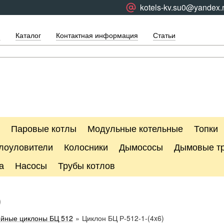
kotels-kv.su0@yandex.
я
Каталог
Контактная информация
Статьи
Паровые котлы
Модульные котельные
Топки
лоуловители
Колосники
Дымососы
Дымовые т
а
Насосы
Трубы котлов
)
ейные циклоны БЦ 512
»
Циклон БЦ Р-512-1-(4x6)