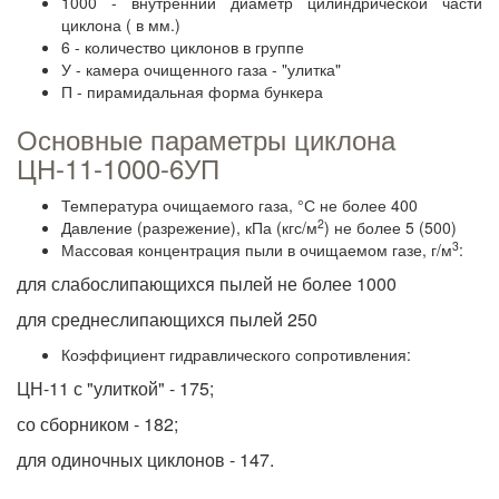
1000 - внутренний диаметр цилиндрической части
циклона ( в мм.)
6 - количество циклонов в группе
У - камера очищенного газа - "улитка"
П - пирамидальная форма бункера
Основные параметры циклона
ЦН-11-1000-6УП
Температура очищаемого газа, °С не более 400
2
Давление (разрежение), кПа (кгс/м
) не более 5 (500)
3
Массовая концентрация пыли в очищаемом газе, г/м
:
для слабослипающихся пылей не более 1000
для среднеслипающихся пылей 250
Коэффициент гидравлического сопротивления:
ЦН-11 с "улиткой" - 175;
со сборником - 182;
для одиночных циклонов - 147.