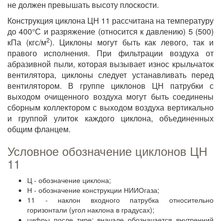
не должен превышать высоту плоскости.
Конструкция циклона ЦН 11 рассчитана на температуру
до 400°С и разряжение (относится к давлению) 5 (500)
2
кПа (кгс/м
). Циклоны могут быть как левого, так и
правого исполнения. При фильтрации воздуха от
абразивной пыли, которая вызывает износ крыльчаток
вентилятора, циклоны следует устанавливать перед
вентилятором. В группе циклонов ЦН патрубки с
выходом очищенного воздуха могут быть соединены
сборным коллектором с выходом воздуха вертикально
и группой улиток каждого циклона, объединенных
общим фланцем.
Условное обозначение циклонов ЦН
11
Ц - обозначение циклона;
Н - обозначение конструкции НИИОгаза;
11 - наклон входного патрубка относительно
горизонтали (угол наклона в градусах);
цифры после тире: вначале обозначается внутренний